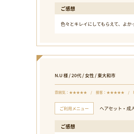
ご感想
色々とキレイにしてもらえて、よか
N.U 様 / 20代 / 女性 / 東大和市
雰囲気：★★★★★ /
接客：★★★★★ /
ヘアセット
成
ご利用メニュー
ご感想