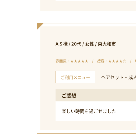
A.S 様 / 20代 / 女性 / 東大和市
雰囲気：★★★★★ /
接客：★★★★☆ /
ヘアセット
成
ご利用メニュー
ご感想
楽しい時間を過ごせました