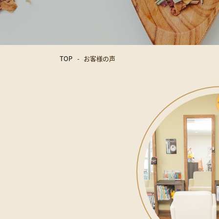
TOP
お客様の声