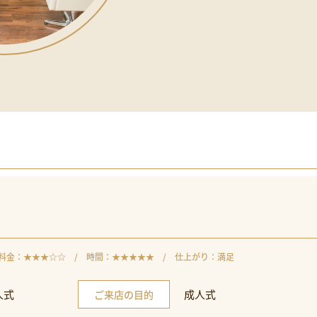
料金：★★★☆☆ /
時間：★★★★★ /
仕上がり：満足
人式
成人式
ご来店の目的