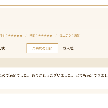
料金：★★★★★ /
時間：★★★★★ /
仕上がり：満足
人式
成人式
ご来店の目的
たので満足でした。 ありがとうございました。 とても満足できまし