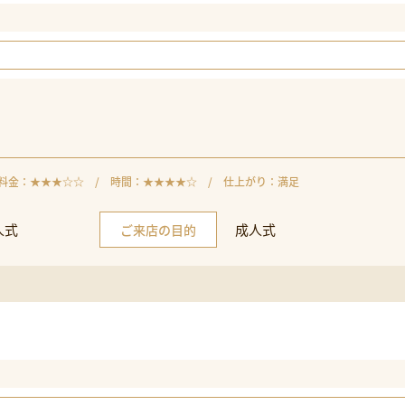
料金：★★★☆☆ /
時間：★★★★☆ /
仕上がり：満足
人式
成人式
ご来店の目的